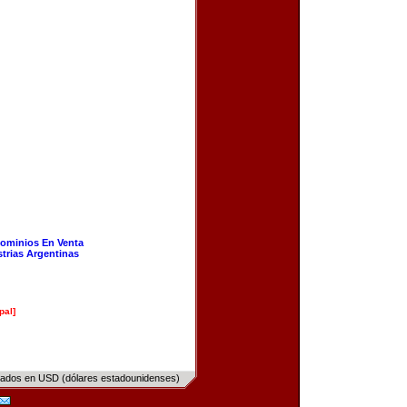
ominios En Venta
strias Argentinas
pal]
sados en USD (dólares estadounidenses)