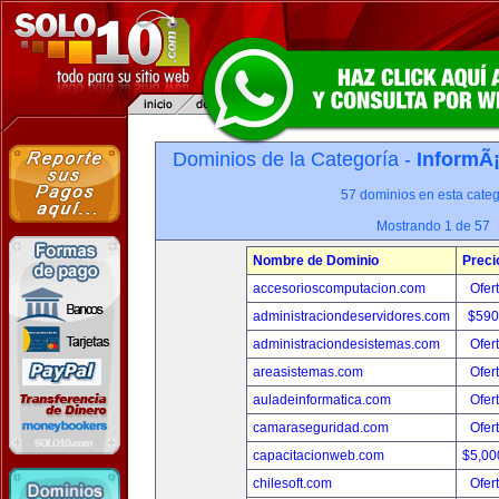
Dominios de la Categoría -
InformÃ¡
57 dominios en esta categ
Mostrando 1 de 57
Nombre de Dominio
Preci
accesorioscomputacion.com
Ofer
administraciondeservidores.com
$590
administraciondesistemas.com
Ofer
areasistemas.com
Ofer
auladeinformatica.com
Ofer
camaraseguridad.com
Ofer
capacitacionweb.com
$5,00
chilesoft.com
Ofer