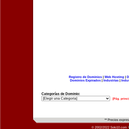
Registro de Dominios
|
Web Hosting
|
D
Dominios Expirados
|
Industrias
|
Indu
Categorías de Dominio:
[Pág. princi
** Precios expre
© 2002/2022 Solo10.com