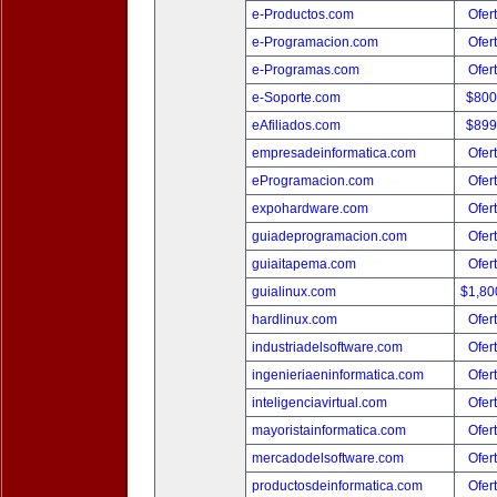
e-Productos.com
Ofer
e-Programacion.com
Ofer
e-Programas.com
Ofer
e-Soporte.com
$800
eAfiliados.com
$899
empresadeinformatica.com
Ofer
eProgramacion.com
Ofer
expohardware.com
Ofer
guiadeprogramacion.com
Ofer
guiaitapema.com
Ofer
guialinux.com
$1,80
hardlinux.com
Ofer
industriadelsoftware.com
Ofer
ingenieriaeninformatica.com
Ofer
inteligenciavirtual.com
Ofer
mayoristainformatica.com
Ofer
mercadodelsoftware.com
Ofer
productosdeinformatica.com
Ofer