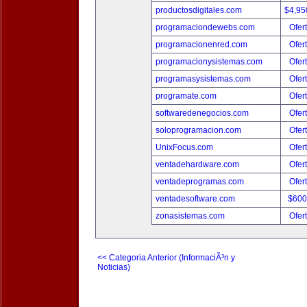
productosdigitales.com
$4,95
programaciondewebs.com
Ofer
programacionenred.com
Ofer
programacionysistemas.com
Ofer
programasysistemas.com
Ofer
programate.com
Ofer
softwaredenegocios.com
Ofer
soloprogramacion.com
Ofer
UnixFocus.com
Ofer
ventadehardware.com
Ofer
ventadeprogramas.com
Ofer
ventadesoftware.com
$600
zonasistemas.com
Ofer
<< Categoria Anterior (InformaciÃ³n y
Noticias)