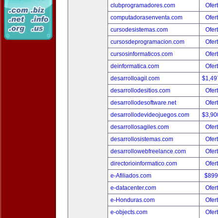
clubprogramadores.com
Ofer
computadorasenventa.com
Ofer
cursodesistemas.com
Ofer
cursosdeprogramacion.com
Ofer
cursosinformaticos.com
Ofer
deinformatica.com
Ofer
desarrolloagil.com
$1,49
desarrollodesitios.com
Ofer
desarrollodesoftware.net
Ofer
desarrollodevideojuegos.com
$3,90
desarrollosagiles.com
Ofer
desarrollosistemas.com
Ofer
desarrollowebfreelance.com
Ofer
directorioinformatico.com
Ofer
e-Afiliados.com
$899
e-datacenter.com
Ofer
e-Honduras.com
Ofer
e-objects.com
Ofer