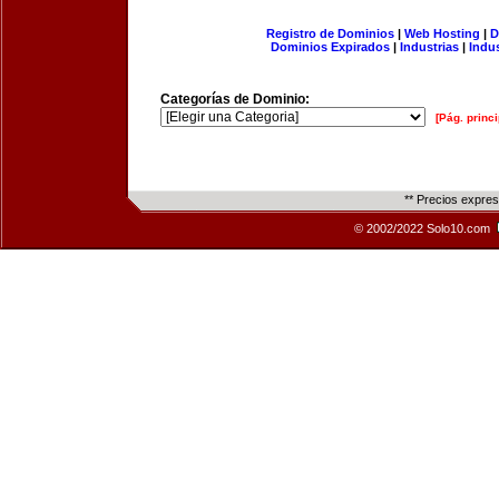
Registro de Dominios
|
Web Hosting
|
D
Dominios Expirados
|
Industrias
|
Indu
Categorías de Dominio:
[Pág. princi
** Precios expre
© 2002/2022 Solo10.com