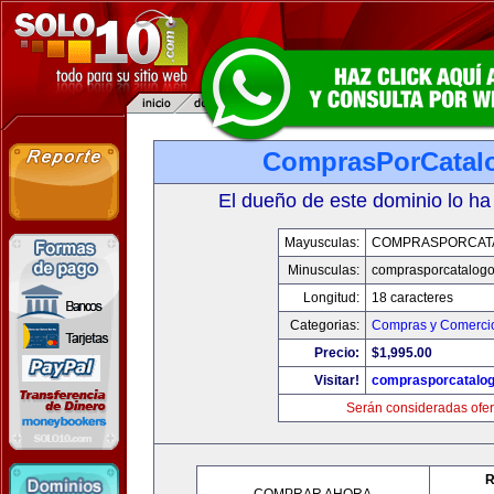
ComprasPorCatal
El dueño de este dominio lo ha
Mayusculas:
COMPRASPORCAT
Minusculas:
comprasporcatalog
Longitud:
18 caracteres
Categorias:
Compras y Comercio
Precio:
$1,995.00
Visitar!
comprasporcatalo
Serán consideradas ofer
R