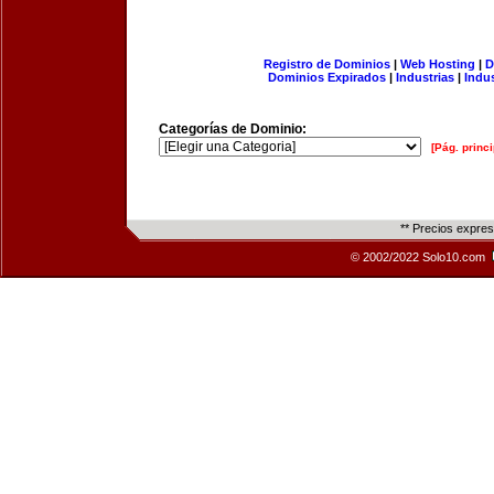
Registro de Dominios
|
Web Hosting
|
D
Dominios Expirados
|
Industrias
|
Indu
Categorías de Dominio:
[Pág. princi
** Precios expre
© 2002/2022 Solo10.com