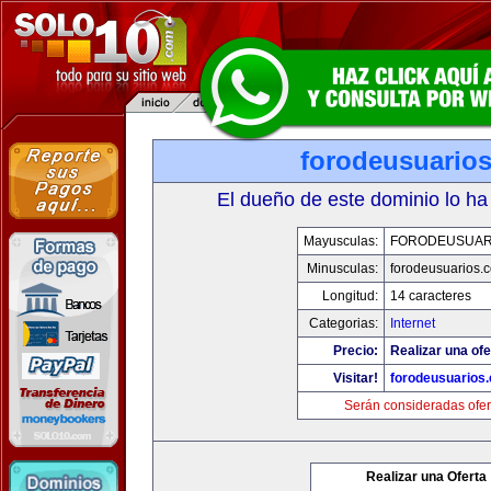
forodeusuario
El dueño de este dominio lo ha
Mayusculas:
FORODEUSUAR
Minusculas:
forodeusuarios.
Longitud:
14 caracteres
Categorias:
Internet
Precio:
Realizar una ofe
Visitar!
forodeusuarios
Serán consideradas ofer
Realizar una Oferta