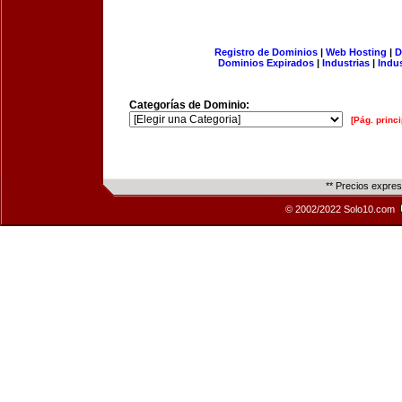
Registro de Dominios
|
Web Hosting
|
D
Dominios Expirados
|
Industrias
|
Indu
Categorías de Dominio:
[Pág. princi
** Precios expre
© 2002/2022 Solo10.com