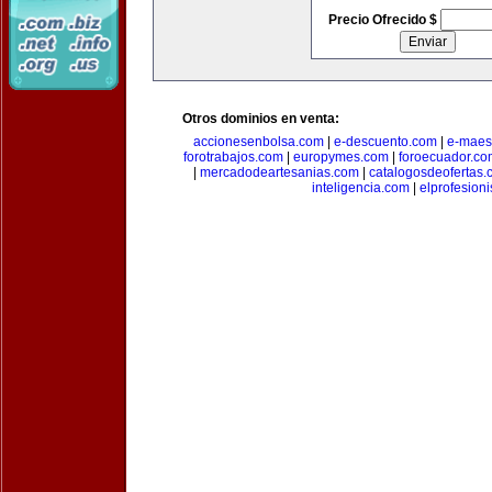
Precio Ofrecido $
Otros dominios en venta:
accionesenbolsa.com
|
e-descuento.com
|
e-maes
forotrabajos.com
|
europymes.com
|
foroecuador.co
|
mercadodeartesanias.com
|
catalogosdeofertas
inteligencia.com
|
elprofesion